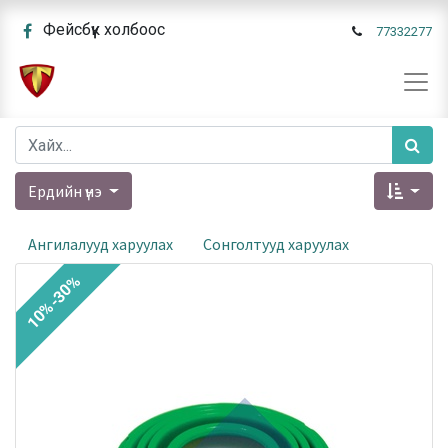
Фейсбүүк холбоос
77332277
Ердийн үнэ
Ангилалууд харуулах
Сонголтууд харуулах
10%-30%