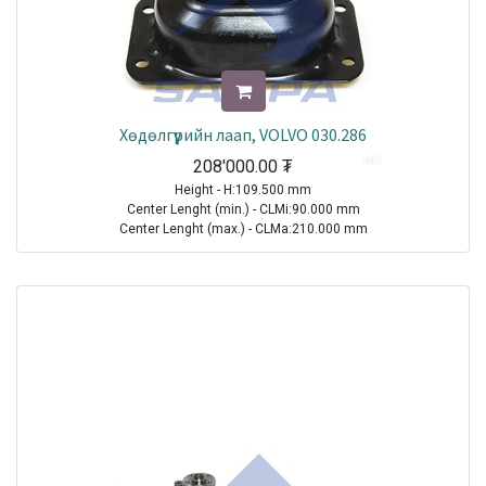
Хөдөлгүүрийн лаап, VOLVO 030.286
208'000.00
₮
Height - H:109.500 mm
Center Lenght (min.) - CLMi:90.000 mm
Center Lenght (max.) - CLMa:210.000 mm
Hole Diameter (min.) - HDMi:13.500 mm
TRUCK|VOLVO|FM12|1998-2005
TRUCK|VOLVO|FM9|2001-2005
TRUCK|VOLVO|FMX|2010-2021
Sale