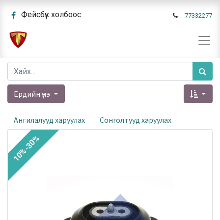
Фейсбүүк холбоос
77332277
Ердийн үнэ
Ангилалууд харуулах
Сонголтууд харуулах
10%-30%