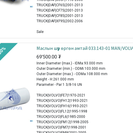
TRUCK|DAF|CF65|2001-2013
TRUCK|DAF|CF75|2001-2013
TRUCK|DAF|CF85|2001-2013
TRUCK|DAF|XF95|2002-2006
Sale
Mаслын шүүр өргөн амтай 033.143-01 MAN/VOL
30%
69'500.00
₮
Inner Diameter (max.) - IDMa:93.000 mm
Outer Diameter (min.) - ODMi:103.000 mm
Outer Diameter (max.) - ODMa:108.000 mm
Height - H:261.000 mm
Parameter - Par:1 3/8-16 UN
TRUCK|VOLVO|FE7|1970-2021
TRUCK|VOLVO|FH12|1993-2021
TRUCK|VOLVO|FH16|1993-2021
TRUCK|VOLVO|FL12|1995-1998
TRUCK|VOLVO|FL6|1985-2000
TRUCK|VOLVO|FM12|1998-2005
TRUCK|VOLVO|FM7|1998-2001
TRUCK|VOLVO|FM9|2001-2005