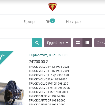
0
Дэлгүүр
Нэвтрэх
Ердийн үнэ
Эрэ
Термостат, D12 035.198
30%
74'700.00
₮
TRUCK|VOLVO|FH12|1993-2021
TRUCK|VOLVO|FH16|1993-2021
TRUCK|VOLVO|FL12|1995-1998
TRUCK|VOLVO|FL6|1985-2000
TRUCK|VOLVO|FM10|1998-2001
TRUCK|VOLVO|FM12|1998-2005
TRUCK|VOLVO|FM7|1998-2001
TRUCK|DAF|95XF|1997-2002
TRUCK|DAF|75CF|1998-2000
TRUCK|DAF|85CF|1998-2000