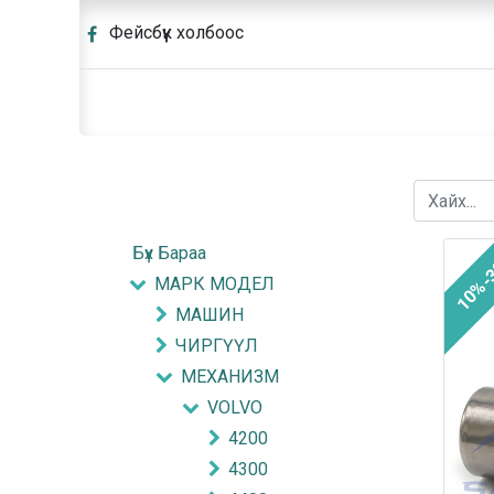
Фейсбүүк холбоос
Бүх Бараа
10%-
МАРК МОДЕЛ
МАШИН
ЧИРГҮҮЛ
МЕХАНИЗМ
VOLVO
4200
4300