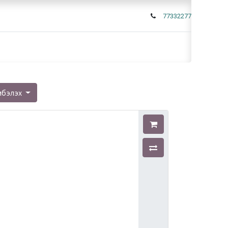
77332277
мбэлэх