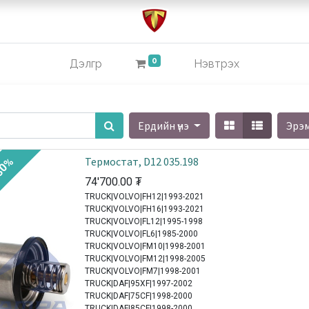
0
Дэлгүүр
Нэвтрэх
Ердийн үнэ
Эрэ
Термостат, D12 035.198
30%
74'700.00
₮
TRUCK|VOLVO|FH12|1993-2021
TRUCK|VOLVO|FH16|1993-2021
TRUCK|VOLVO|FL12|1995-1998
TRUCK|VOLVO|FL6|1985-2000
TRUCK|VOLVO|FM10|1998-2001
TRUCK|VOLVO|FM12|1998-2005
TRUCK|VOLVO|FM7|1998-2001
TRUCK|DAF|95XF|1997-2002
TRUCK|DAF|75CF|1998-2000
TRUCK|DAF|85CF|1998-2000