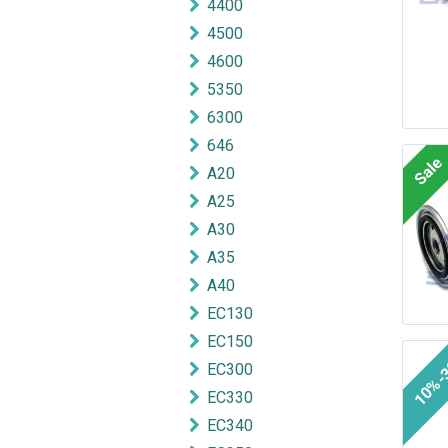
4400
4500
4600
5350
6300
646
Sale
A20
A25
A30
A35
A40
EC130
EC150
10%-
EC300
EC330
EC340