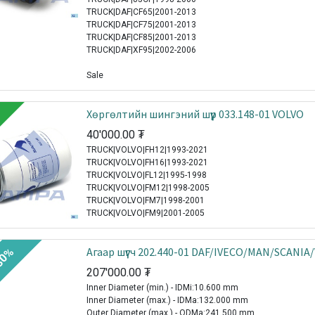
TRUCK|DAF|CF65|2001-2013
TRUCK|DAF|CF75|2001-2013
TRUCK|DAF|CF85|2001-2013
TRUCK|DAF|XF95|2002-2006
Sale
Xөргөлтийн шингэний шүүр 033.148-01 VOLVO
40'000.00
₮
TRUCK|VOLVO|FH12|1993-2021
TRUCK|VOLVO|FH16|1993-2021
TRUCK|VOLVO|FL12|1995-1998
TRUCK|VOLVO|FM12|1998-2005
TRUCK|VOLVO|FM7|1998-2001
TRUCK|VOLVO|FM9|2001-2005
Агаар шүүгч 202.440-01 DAF/IVECO/MAN/SCANI
30%
207'000.00
₮
Inner Diameter (min.) - IDMi:10.600 mm
Inner Diameter (max.) - IDMa:132.000 mm
Outer Diameter (max.) - ODMa:241.500 mm