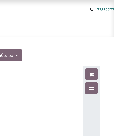
77332277
мбэлэх