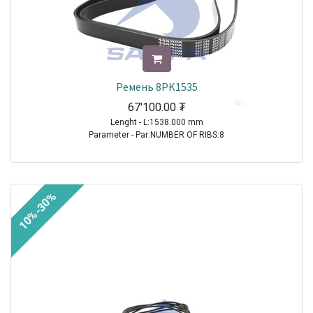
Ремень 8PK1535
67'100.00
₮
Lenght - L:1538.000 mm
Parameter - Par:NUMBER OF RIBS:8
TRUCK|VOLVO|FH12|1993-2021
TRUCK|VOLVO|FH16|1993-2021
TRUCK|VOLVO|FM9|2001-2005
10%-30%
TRUCK|VOLVO|FMX|2010-2021
TRUCK|SCANIA|4 Series Truck|1994-2008
TRUCK|MERCEDES|Actros|1996-2002
TRUCK|MERCEDES|Atego|1998-2004
TRUCK|MERCEDES|Axor|2001-2004
TRUCK|MERCEDES|Atego 2|2004-2021
TRUCK|MERCEDES|Axor 2|2004-2021