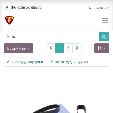
Фейсбүүк холбоос
77332277
Ердийн үнэ
1
2
Ангилалууд харуулах
Сонголтууд харуулах