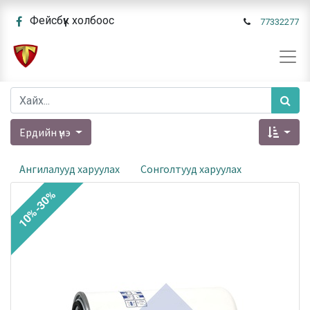
Фейсбүүк холбоос
77332277
Ердийн үнэ
Ангилалууд харуулах
Сонголтууд харуулах
10%-30%