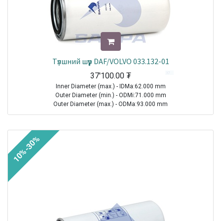
Түлшний шүүр DAF/VOLVO 033.132-01
37'100.00
₮
Inner Diameter (max.) - IDMa:62.000 mm
Outer Diameter (min.) - ODMi:71.000 mm
Outer Diameter (max.) - ODMa:93.000 mm
Height - H:212.000 mm
Thread Size (Min.) - TSMi:M18X1.5
10%-30%
TRUCK|VOLVO|FH12|1993-2021
TRUCK|VOLVO|FH16|1993-2021
TRUCK|VOLVO|FL12|1995-1998
TRUCK|VOLVO|FL6|1985-2000
TRUCK|VOLVO|FM10|1998-2001
TRUCK|VOLVO|FM12|1998-2005
TRUCK|VOLVO|FM7|1998-2001
Sale