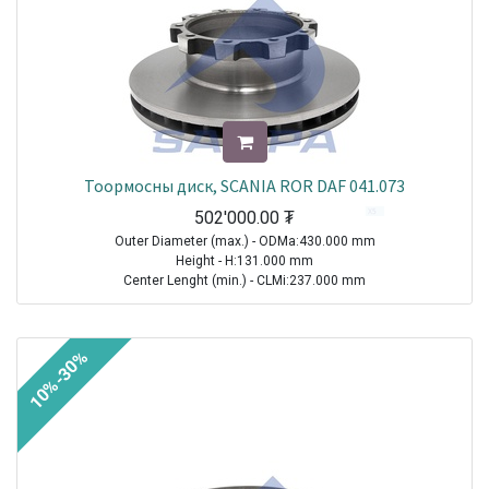
Тоормосны диск, SCANIA ROR DAF 041.073
502'000.00
₮
Outer Diameter (max.) - ODMa:430.000 mm
Height - H:131.000 mm
Center Lenght (min.) - CLMi:237.000 mm
Thread Size (Min.) - TSMi:M16X1.5
TRAILER|ROR-MERITOR|Other Axle Series|1970-2021
10%-30%
TRUCK|SCANIA|4 Series Truck|1994-2008
TRUCK|SCANIA|P-, G-, R-, T Series Truck|2003-2021
TRUCK|SCANIA|L-, P-, G-, R-, S Series Truck|2016-2021
Sale