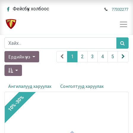
Фейсбүүк холбоос
77332277
Ердийн үнэ
1
2
3
4
5
Ангилалууд харуулах
Сонголтууд харуулах
10%-30%