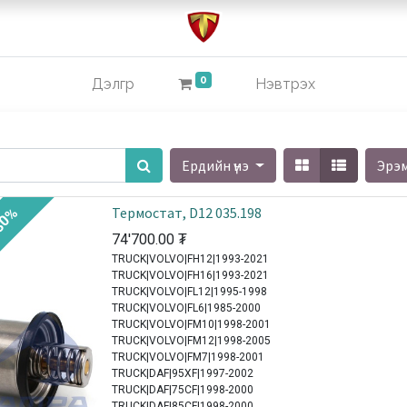
0
Дэлгүүр
Нэвтрэх
Ердийн үнэ
Эрэ
Термостат, D12 035.198
30%
74'700.00
₮
TRUCK|VOLVO|FH12|1993-2021
TRUCK|VOLVO|FH16|1993-2021
TRUCK|VOLVO|FL12|1995-1998
TRUCK|VOLVO|FL6|1985-2000
TRUCK|VOLVO|FM10|1998-2001
TRUCK|VOLVO|FM12|1998-2005
TRUCK|VOLVO|FM7|1998-2001
TRUCK|DAF|95XF|1997-2002
TRUCK|DAF|75CF|1998-2000
TRUCK|DAF|85CF|1998-2000