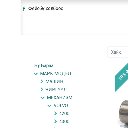
Фейсбүүк холбоос
Бүх Бараа
10%-
МАРК МОДЕЛ
МАШИН
ЧИРГҮҮЛ
МЕХАНИЗМ
VOLVO
4200
4300