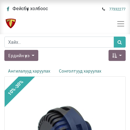
Фейсбүүк холбоос
77332277
Ердийн үнэ
Ангилалууд харуулах
Сонголтууд харуулах
10%-30%