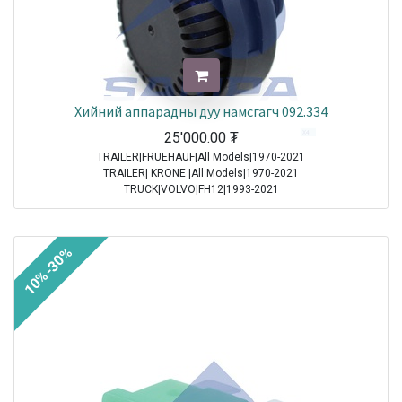
Хийний аппарадны дуу намсгагч 092.334
25'000.00
₮
TRAILER|FRUEHAUF|All Models|1970-2021
TRAILER| KRONE |All Models|1970-2021
TRUCK|VOLVO|FH12|1993-2021
TRUCK|VOLVO|FH16|1993-2021
TRUCK|VOLVO|FL6|1985-2000
TRUCK|VOLVO|FM10|1998-2001
10%-30%
TRUCK|VOLVO|FM12|1998-2005
TRUCK|VOLVO|FM7|1998-2001
TRUCK|VOLVO|FM9|2001-2005
TRUCK|VOLVO|FS7|1994-1996
TRUCK|MAN|Other Truck Series|1970-2021
TRUCK|MAN|F 90|1985-1997
TRUCK|SCANIA|3 Series Truck|1987-1996
TRUCK|IVECO|Eurocargo I|1991-2003
TRUCK|IVECO|Eurostar|1992-2002
TRUCK|IVECO|Eurotech|1992-2002