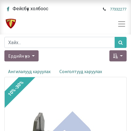
Фейсбүүк холбоос
77332277
Ердийн үнэ
Ангилалууд харуулах
Сонголтууд харуулах
10%-30%