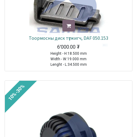
Тоормосны диск түгжигч, DAF 050.153
6'000.00
₮
Height - H:18.500 mm
Width - W:19.000 mm
Lenght - L:34.500 mm
TRUCK|DAF|65CF|1998-2000
TRUCK|DAF|75CF|1998-2000
10%-30%
TRUCK|DAF|85CF|1998-2000
TRUCK|DAF|CF65|2001-2013
TRUCK|DAF|CF75|2001-2013
TRUCK|DAF|CF85|2001-2013
TRUCK|DAF|LF45|2001-2021
TRUCK|DAF|LF55|2001-2021
TRUCK|DAF|XF95|2002-2006
TRUCK|DAF|XF105|2005-2021
TRUCK|DAF|LF|2013-2021