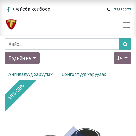
Фейсбүүк холбоос
77332277
Ердийн үнэ
Ангилалууд харуулах
Сонголтууд харуулах
10%-30%