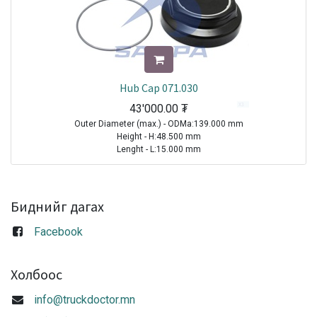
Hub Cap 071.030
43'000.00
₮
Outer Diameter (max.) - ODMa:139.000 mm
Height - H:48.500 mm
Lenght - L:15.000 mm
Thread Size (Min.) - TSMi:M135X2
Spanner Size - SS:110.000 mm
TRAILER|BPW|SH..LL Series ( Disc Brakes SB 4309|SB4345)
Биднийг дагах
TRAILER|BPW|SKH..LL Series ( Disc Brakes SB 3745 )|1998-2010
TRAILER|BPW|Eco Plus 3 Hub System|2017-2021
Facebook
Sale
Холбоос
info@truckdoctor.mn