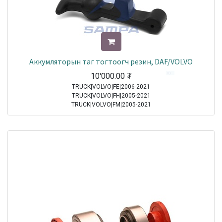
Аккумляторын таг тогтоогч резин, DAF/VOLVO
10'000.00
₮
TRUCK|VOLVO|FE|2006-2021
TRUCK|VOLVO|FH|2005-2021
TRUCK|VOLVO|FM|2005-2021
TRUCK|DAF|95XF|1997-2002
TRUCK|DAF|65CF|1998-2000
TRUCK|DAF|75CF|1998-2000
TRUCK|DAF|85CF|1998-2000
TRUCK|MERCEDES|Atego|1998-2004
TRUCK|MERCEDES|Axor|2001-2004
TRUCK|DAF|CF65|2001-2013
TRUCK|DAF|CF75|2001-2013
TRUCK|DAF|CF85|2001-2013
TRUCK|DAF|XF95|2002-2006
TRUCK|MERCEDES|Atego 2|2004-2021
TRUCK|MERCEDES|Axor 2|2004-2021
TRUCK|DAF|XF105|2005-2021