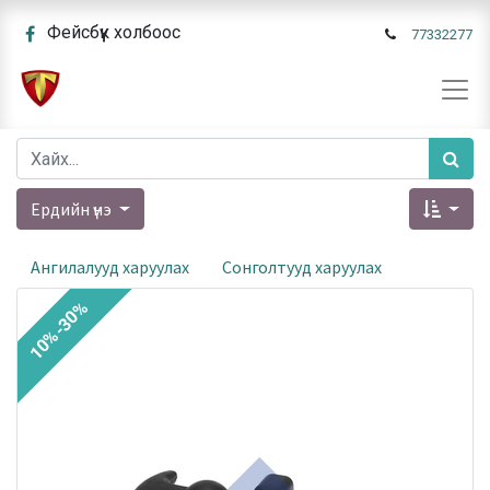
Фейсбүүк холбоос
77332277
Ердийн үнэ
Ангилалууд харуулах
Сонголтууд харуулах
10%-30%