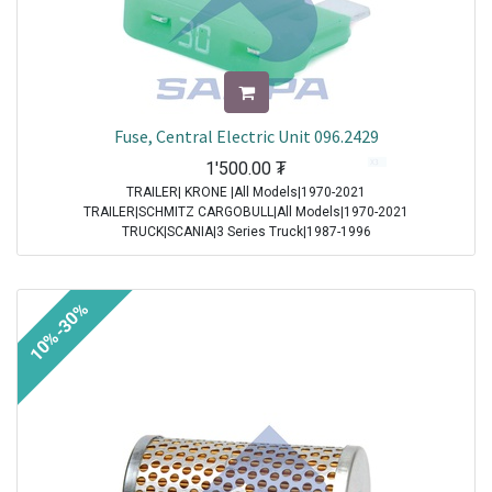
Fuse, Central Electric Unit 096.2429
1'500.00
₮
TRAILER| KRONE |All Models|1970-2021
TRAILER|SCHMITZ CARGOBULL|All Models|1970-2021
TRUCK|SCANIA|3 Series Truck|1987-1996
TRUCK|IVECO|Eurocargo I|1991-2003
TRUCK|IVECO|Eurostar|1992-2002
TRUCK|IVECO|Eurotech|1992-2002
10%-30%
TRUCK|SCANIA|4 Series Truck|1994-2008
TRUCK|DAF|95XF|1997-2002
TRUCK|DAF|75CF|1998-2000
TRUCK|DAF|85CF|1998-2000
TRUCK|IVECO|Powerstar|1999-2009
TRUCK|DAF|CF65|2001-2013
TRUCK|DAF|CF75|2001-2013
TRUCK|DAF|CF85|2001-2013
TRUCK|DAF|XF95|2002-2006
TRUCK|IVECO|Stralis|2002-2007