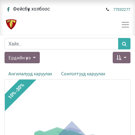
Фейсбүүк холбоос
77332277
Ердийн үнэ
Ангилалууд харуулах
Сонголтууд харуулах
10%-30%