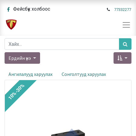
Фейсбүүк холбоос
77332277
Ердийн үнэ
Ангилалууд харуулах
Сонголтууд харуулах
10%-30%