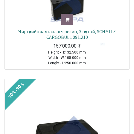
Чиргүүлийн хамгаалагч резин, 3 нүхтэй, SCHMITZ
CARGOBULL 091.210
157'000.00
₮
Height - H:132.500 mm
Width - W:105.000 mm
Lenght - L:250.000 mm
Hole Diameter (min.) - HDMi:12.000 mm
TRAILER|SCHMITZ CARGOBULL|All Models|1970-2021
10%-30%
Sale