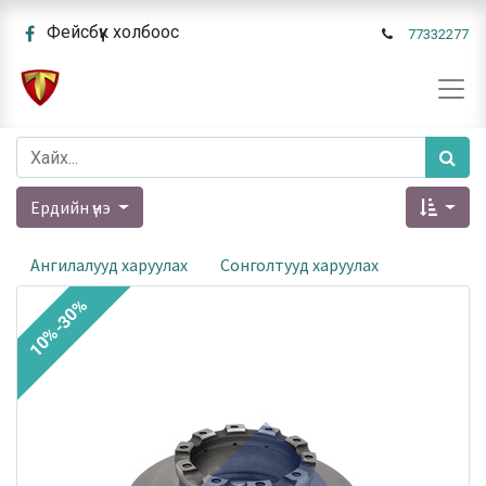
Фейсбүүк холбоос
77332277
Ердийн үнэ
Ангилалууд харуулах
Сонголтууд харуулах
10%-30%