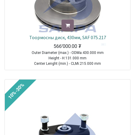
Тоормосны диск, 430мм, SAF 075.217
566'000.00
₮
Outer Diameter (max.) - ODMa:430.000 mm
Height - H:131.000 mm
Center Lenght (min.) - CLMi:215.000 mm
Thread Size (Min.) - TSMi:M14X1.5
TRAILER|SAF|B9-22|1970-2021
10%-30%
TRAILER|SAF|BL9|1970-2021
Sale