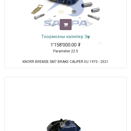
Тоормозны калипер Зүүн
1'158'000.00
₮
Parameter 22.5
KNORR BREMSE SM7 BRAKE CALIPER EU 1970 - 2021
MERCEDES Actros MP2/MP3 TRUCK EU 2002 - 2021
MERCEDES Axor 2 TRUCK EU 2004 - 2021
MERCEDES Actros TRUCK EU 1996 - 2002
MERCEDES Econic TRUCK EU 1998 - 2021
MERCEDES Axor TRUCK EU 2001 - 2004