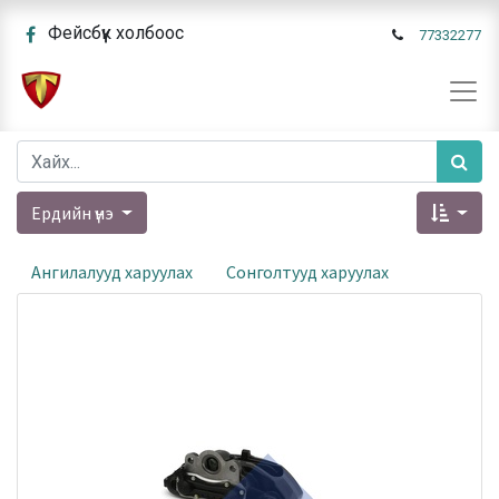
Фейсбүүк холбоос
77332277
Ердийн үнэ
Ангилалууд харуулах
Сонголтууд харуулах