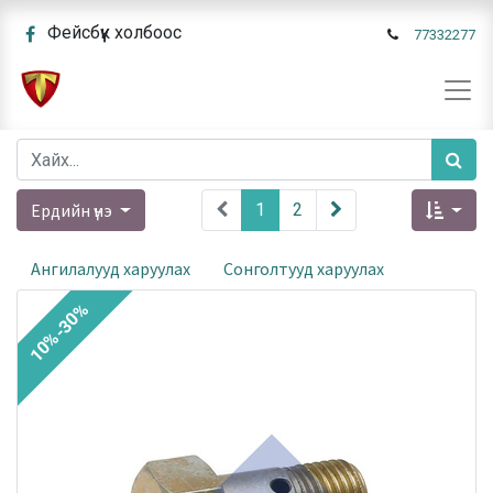
Фейсбүүк холбоос
77332277
Ердийн үнэ
1
2
Ангилалууд харуулах
Сонголтууд харуулах
10%-30%