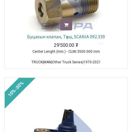
Буцахын клапан, Түлш, SCANIA 092.339
29'500.00
₮
Center Lenght (min.) - CLMi:3500.000 mm
TRUCK|MAN|Other Truck Series|1970-2021
TRUCK|MAN|F 90|1985-1997
TRUCK|MAN|F 2000|1994-2005
TRUCK|MAN|M 2000 M|1995-2005
10%-30%
TRUCK|MAN|TGA|2000-2021
TRUCK|MAN|TGL|2004-2021
TRUCK|MAN|TGS|2006-2021
TRUCK|MAN|TGX|2006-2021
Sale