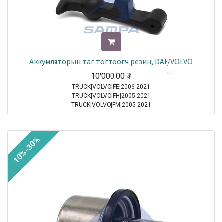
Аккумляторын таг тогтоогч резин, DAF/VOLVO
10'000.00
₮
TRUCK|VOLVO|FE|2006-2021
TRUCK|VOLVO|FH|2005-2021
TRUCK|VOLVO|FM|2005-2021
TRUCK|DAF|95XF|1997-2002
TRUCK|DAF|65CF|1998-2000
TRUCK|DAF|75CF|1998-2000
10%-30%
TRUCK|DAF|85CF|1998-2000
TRUCK|MERCEDES|Atego|1998-2004
TRUCK|MERCEDES|Axor|2001-2004
TRUCK|DAF|CF65|2001-2013
TRUCK|DAF|CF75|2001-2013
TRUCK|DAF|CF85|2001-2013
TRUCK|DAF|XF95|2002-2006
TRUCK|MERCEDES|Atego 2|2004-2021
TRUCK|MERCEDES|Axor 2|2004-2021
TRUCK|DAF|XF105|2005-2021