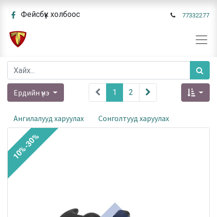
Фейсбүүк холбоос
77332277
Ердийн үнэ
1
2
Ангилалууд харуулах
Сонголтууд харуулах
10%-30%