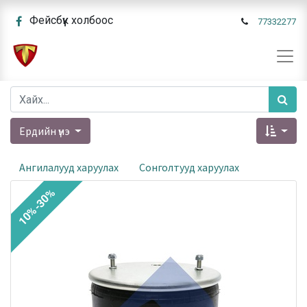
Фейсбүүк холбоос
77332277
Ердийн үнэ
Ангилалууд харуулах
Сонголтууд харуулах
10%-30%