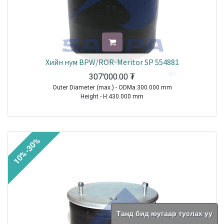
Хийн нум BPW/ROR-Meritor SP 554881
307'000.00
₮
Outer Diameter (max.) - ODMa:300.000 mm
Height - H:430.000 mm
TRAILER|BPW|AL|1970-2021
TRAILER|BPW|O|1970-2021
TRAILER|BPW|Other Axle Series|1970-2021
10%-30%
TRAILER|BPW|SL|1970-2021
TRAILER|ROR-MERITOR|Other Axle Series|1970-2021
TRAILER|SCHMITZ CARGOBULL|All Models|1970-2021
Sale
Танд бид юугаар туслах уу