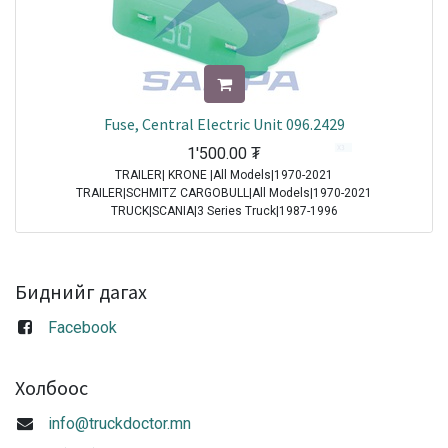
Fuse, Central Electric Unit 096.2429
1'500.00
₮
TRAILER| KRONE |All Models|1970-2021
TRAILER|SCHMITZ CARGOBULL|All Models|1970-2021
TRUCK|SCANIA|3 Series Truck|1987-1996
TRUCK|IVECO|Eurocargo I|1991-2003
TRUCK|IVECO|Eurostar|1992-2002
TRUCK|IVECO|Eurotech|1992-2002
TRUCK|SCANIA|4 Series Truck|1994-2008
Биднийг дагах
TRUCK|DAF|95XF|1997-2002
TRUCK|DAF|75CF|1998-2000
Facebook
TRUCK|DAF|85CF|1998-2000
TRUCK|IVECO|Powerstar|1999-2009
TRUCK|DAF|CF65|2001-2013
Холбоос
TRUCK|DAF|CF75|2001-2013
TRUCK|DAF|CF85|2001-2013
info@truckdoctor.mn
TRUCK|DAF|XF95|2002-2006
TRUCK|IVECO|Stralis|2002-2007