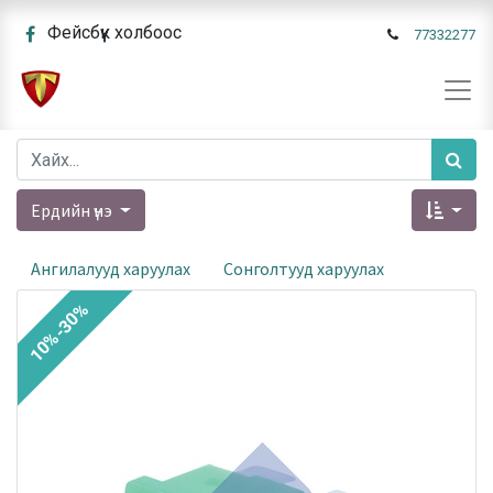
Фейсбүүк холбоос
77332277
Ердийн үнэ
Ангилалууд харуулах
Сонголтууд харуулах
10%-30%