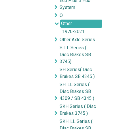
Eco Plus 3 Hub
System
O
Other
1970-2021
Other Axle Series
S..LL Series (
Disc Brakes SB
3745)
SH Series( Disc
Brakes SB 4345 )
SH..LL Series (
Disc Brakes SB
4309 / SB 4345 )
SKH Series ( Disc
Brakes 3745 )
SKH..LL Series (
Disc Brakes SB