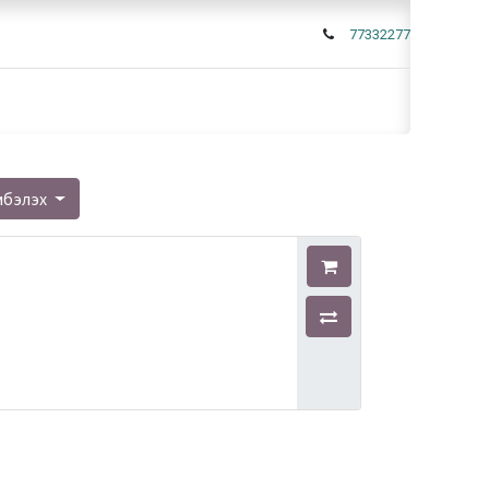
77332277
мбэлэх