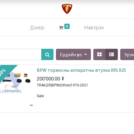
0
Дэлгүүр
Нэвтрэх
Ердийн үнэ
Эрэ
BPW тормосны аппаратны втулка 095.925
30%
200'000.00
₮
TRAILER|BPW|Other|1970-2021
Sale