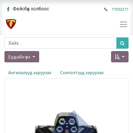
Фейсбүүк холбоос
77332277
Ердийн үнэ
Ангилалууд харуулах
Сонголтууд харуулах