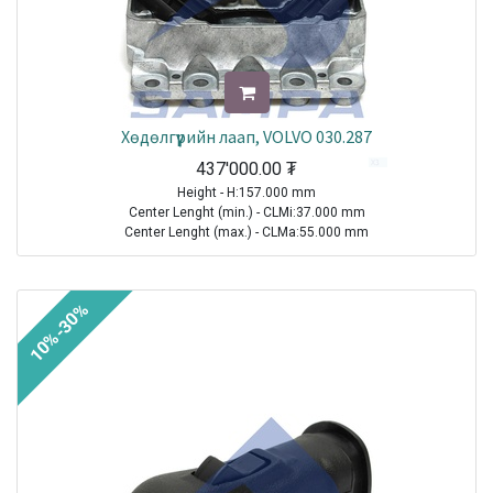
Хөдөлгүүрийн лаап, VOLVO 030.287
437'000.00
₮
Height - H:157.000 mm
Center Lenght (min.) - CLMi:37.000 mm
Center Lenght (max.) - CLMa:55.000 mm
Thread Size (Min.) - TSMi:M16X2
TRUCK|VOLVO|FH12|1993-2021
10%-30%
TRUCK|VOLVO|FH16|1993-2021
TRUCK|VOLVO|FH565|1993-2021
TRUCK|VOLVO|FM10|1998-2001
TRUCK|VOLVO|FM12|1998-2005