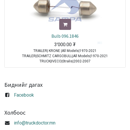
Bulb 096.1846
3'000.00
₮
TRAILER| KRONE |All Models|1970-2021
TRAILER|SCHMITZ CARGOBULL|All Models|1970-2021
TRUCK|IVECO|Stralis|2002-2007
TRUCK|IVECO|Stralis|2007-2013
TRUCK|IVECO|Stralis|2013-2016
TRUCK|IVECO|Stralis|2016-2021
Биднийг дагах
Sale
Facebook
Холбоос
info@truckdoctor.mn