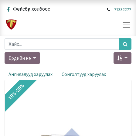
Фейсбүүк холбоос
77332277
Ердийн үнэ
Ангилалууд харуулах
Сонголтууд харуулах
10%-30%