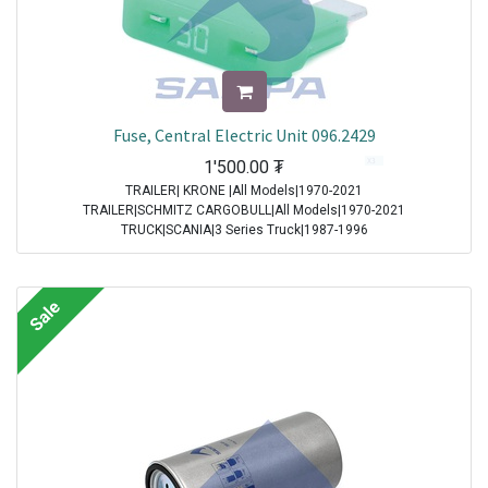
Fuse, Central Electric Unit 096.2429
1'500.00
₮
TRAILER| KRONE |All Models|1970-2021
TRAILER|SCHMITZ CARGOBULL|All Models|1970-2021
TRUCK|SCANIA|3 Series Truck|1987-1996
TRUCK|IVECO|Eurocargo I|1991-2003
TRUCK|IVECO|Eurostar|1992-2002
TRUCK|IVECO|Eurotech|1992-2002
Sale
TRUCK|SCANIA|4 Series Truck|1994-2008
TRUCK|DAF|95XF|1997-2002
TRUCK|DAF|75CF|1998-2000
TRUCK|DAF|85CF|1998-2000
TRUCK|IVECO|Powerstar|1999-2009
TRUCK|DAF|CF65|2001-2013
TRUCK|DAF|CF75|2001-2013
TRUCK|DAF|CF85|2001-2013
TRUCK|DAF|XF95|2002-2006
TRUCK|IVECO|Stralis|2002-2007