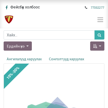
Фейсбүүк холбоос
77332277
Ердийн үнэ
Ангилалууд харуулах
Сонголтууд харуулах
10%-30%