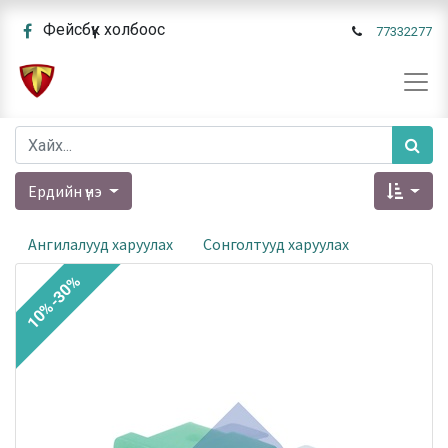
Фейсбүүк холбоос
77332277
Ердийн үнэ
Ангилалууд харуулах
Сонголтууд харуулах
10%-30%