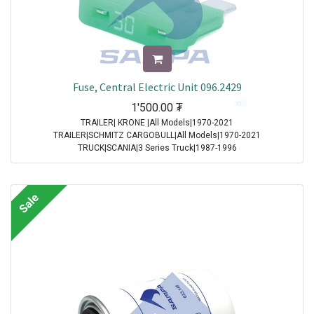
Fuse, Central Electric Unit 096.2429
1'500.00
₮
TRAILER| KRONE |All Models|1970-2021
TRAILER|SCHMITZ CARGOBULL|All Models|1970-2021
TRUCK|SCANIA|3 Series Truck|1987-1996
TRUCK|IVECO|Eurocargo I|1991-2003
TRUCK|IVECO|Eurostar|1992-2002
TRUCK|IVECO|Eurotech|1992-2002
Sale
TRUCK|SCANIA|4 Series Truck|1994-2008
TRUCK|DAF|95XF|1997-2002
TRUCK|DAF|75CF|1998-2000
TRUCK|DAF|85CF|1998-2000
TRUCK|IVECO|Powerstar|1999-2009
TRUCK|DAF|CF65|2001-2013
TRUCK|DAF|CF75|2001-2013
TRUCK|DAF|CF85|2001-2013
TRUCK|DAF|XF95|2002-2006
TRUCK|IVECO|Stralis|2002-2007