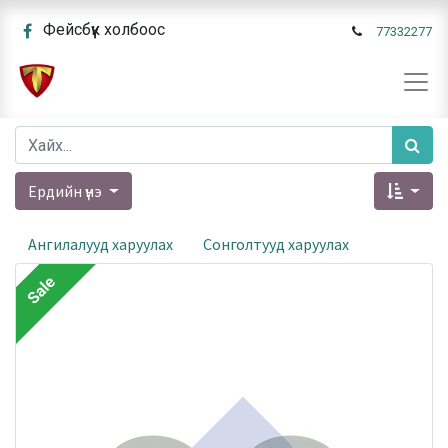
Фейсбүүк холбоос
77332277
Ердийн үнэ
Ангилалууд харуулах
Сонголтууд харуулах
Sale