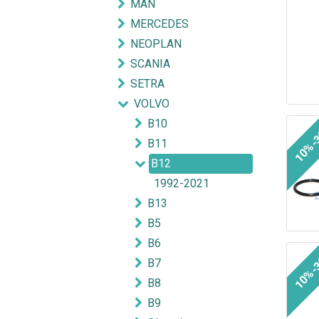
MAN
MERCEDES
NEOPLAN
SCANIA
SETRA
VOLVO
B10
10%-
B11
B12
1992-2021
B13
B5
B6
10%-
B7
B8
B9