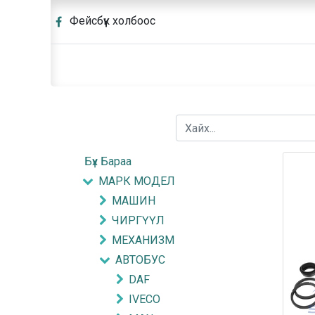
Фейсбүүк холбоос
Бүх Бараа
МАРК МОДЕЛ
МАШИН
ЧИРГҮҮЛ
МЕХАНИЗМ
АВТОБУС
DAF
IVECO