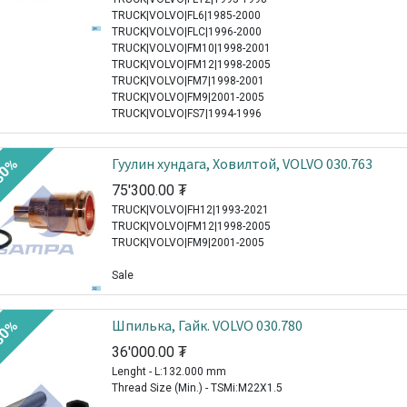
TRUCK|VOLVO|FL6|1985-2000
TRUCK|VOLVO|FLC|1996-2000
TRUCK|VOLVO|FM10|1998-2001
TRUCK|VOLVO|FM12|1998-2005
TRUCK|VOLVO|FM7|1998-2001
TRUCK|VOLVO|FM9|2001-2005
TRUCK|VOLVO|FS7|1994-1996
Гуулин хундага, Ховилтой, VOLVO 030.763
30%
75'300.00
₮
TRUCK|VOLVO|FH12|1993-2021
TRUCK|VOLVO|FM12|1998-2005
TRUCK|VOLVO|FM9|2001-2005
Sale
Шпилька, Гайк. VOLVO 030.780
30%
36'000.00
₮
Lenght - L:132.000 mm
Thread Size (Min.) - TSMi:M22X1.5