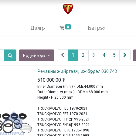
0
Дэлгүүр
Нэвтрэх
Ердийн үнэ
1
2
3
4
5
Речакны жийргэвч, иж бүрдэл 030.748
510'000.00
₮
Inner Diameter (min.) - IDMi:44.000 mm
Outer Diameter (max.) - ODMa:68.000 mm
Height - H:26.500 mm
TRUCK|VOLVO|FE6|1970-2021
TRUCK|VOLVO|FE7|1970-2021
TRUCK|VOLVO|FH12|1993-2021
TRUCK|VOLVO|FH16|1993-2021
TRUCK|VOLVO|FL10|1985-1998
TRUCK|VOLVO|FL12|1995-1998