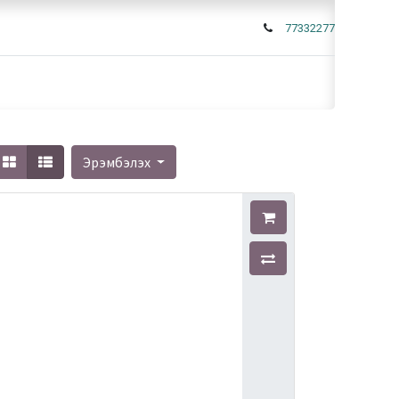
77332277
Эрэмбэлэх