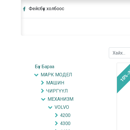
Фейсбүүк холбоос
Бүх Бараа
10%-
МАРК МОДЕЛ
МАШИН
ЧИРГҮҮЛ
МЕХАНИЗМ
VOLVO
4200
4300