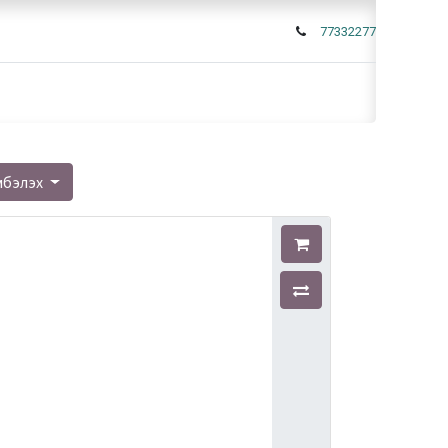
77332277
мбэлэх