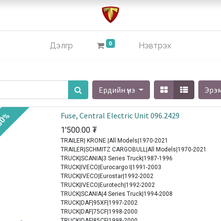
0
Дэлгүүр
Нэвтрэх
Ердийн үнэ
Эрэ
Fuse, Central Electric Unit 096.2429
30%
1'500.00
₮
TRAILER| KRONE |All Models|1970-2021
TRAILER|SCHMITZ CARGOBULL|All Models|1970-2021
TRUCK|SCANIA|3 Series Truck|1987-1996
TRUCK|IVECO|Eurocargo I|1991-2003
TRUCK|IVECO|Eurostar|1992-2002
TRUCK|IVECO|Eurotech|1992-2002
TRUCK|SCANIA|4 Series Truck|1994-2008
TRUCK|DAF|95XF|1997-2002
TRUCK|DAF|75CF|1998-2000
TRUCK|DAF|85CF|1998-2000