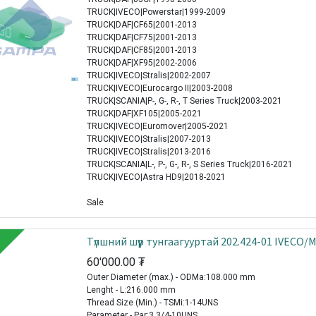
TRUCK|IVECO|Powerstar|1999-2009
TRUCK|DAF|CF65|2001-2013
TRUCK|DAF|CF75|2001-2013
TRUCK|DAF|CF85|2001-2013
TRUCK|DAF|XF95|2002-2006
TRUCK|IVECO|Stralis|2002-2007
TRUCK|IVECO|Eurocargo II|2003-2008
TRUCK|SCANIA|P-, G-, R-, T Series Truck|2003-2021
TRUCK|DAF|XF105|2005-2021
TRUCK|IVECO|Euromover|2005-2021
TRUCK|IVECO|Stralis|2007-2013
TRUCK|IVECO|Stralis|2013-2016
TRUCK|SCANIA|L-, P-, G-, R-, S Series Truck|2016-2021
TRUCK|IVECO|Astra HD9|2018-2021
Sale
Түлшний шүүр тунгаагууртай 202.424-01 IVECO
60'000.00
₮
Outer Diameter (max.) - ODMa:108.000 mm
Lenght - L:216.000 mm
Thread Size (Min.) - TSMi:1-14UNS
Parameter - Par:3 3/4-10UNS