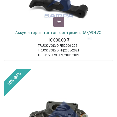
Аккумляторын таг тогтоогч резин, DAF/VOLVO
10'000.00
₮
TRUCK|VOLVO|FE|2006-2021
TRUCK|VOLVO|FH|2005-2021
TRUCK|VOLVO|FM|2005-2021
TRUCK|DAF|95XF|1997-2002
TRUCK|DAF|65CF|1998-2000
TRUCK|DAF|75CF|1998-2000
10%-30%
TRUCK|DAF|85CF|1998-2000
TRUCK|MERCEDES|Atego|1998-2004
TRUCK|MERCEDES|Axor|2001-2004
TRUCK|DAF|CF65|2001-2013
TRUCK|DAF|CF75|2001-2013
TRUCK|DAF|CF85|2001-2013
TRUCK|DAF|XF95|2002-2006
TRUCK|MERCEDES|Atego 2|2004-2021
TRUCK|MERCEDES|Axor 2|2004-2021
TRUCK|DAF|XF105|2005-2021