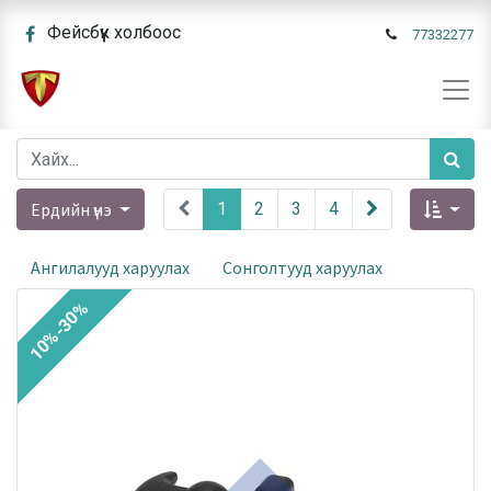
Фейсбүүк холбоос
77332277
Ердийн үнэ
1
2
3
4
Ангилалууд харуулах
Сонголтууд харуулах
10%-30%