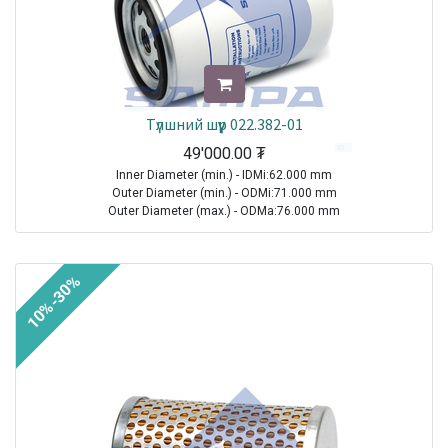
Түлшний шүүр 022.382-01
49'000.00
₮
Inner Diameter (min.) - IDMi:62.000 mm
Outer Diameter (min.) - ODMi:71.000 mm
Outer Diameter (max.) - ODMa:76.000 mm
Height - H:124.000 mm
Thread Size (Min.) - TSMi:M16X1.5
10%-30%
TRUCK|IVECO|Eurostar|1992-2002
TRUCK|IVECO|Eurotech|1992-2002
Sale