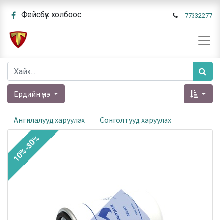
Фейсбүүк холбоос
77332277
Ердийн үнэ
Ангилалууд харуулах
Сонголтууд харуулах
10%-30%