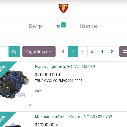
0
Дэлгүүр
Нэвтрэх
Ердийн үнэ
1
2
3
4
Насос, Tүлшний, VOLVO 033.219
30%
326'000.00
₮
TRUCK|VOLVO|FM9|2001-2005
Sale
Маслын жийрэг, Жижиг, VOLVO 034.252
30%
31'000.00
₮