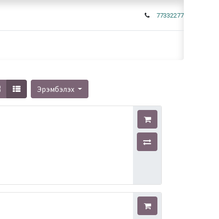
77332277
Эрэмбэлэх