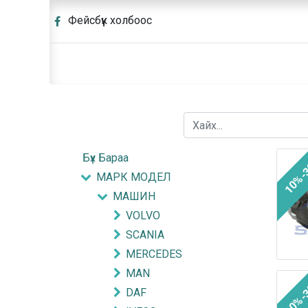
Фейсбүүк холбоос
Бүх Бараа
10%-
МАРК МОДЕЛ
МАШИН
VOLVO
SCANIA
MERCEDES
MAN
10%-
DAF