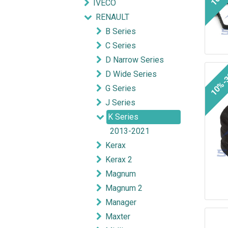
IVECO
RENAULT
B Series
C Series
D Narrow Series
10%-
D Wide Series
G Series
J Series
K Series
2013-2021
Kerax
Kerax 2
Magnum
Magnum 2
Manager
Maxter