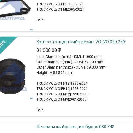
TRUCK|VOLVO|FH|2005-2021
TRUCK|VOLVO|FM|2005-2021
Sale
Хэвтээ тэнцүүлэгчийн резин, VOLVO 030.259
30%
31'000.00
₮
Inner Diameter (min.) - IDMi:41.000 mm
Outer Diameter (min.) - ODMi:62.000 mm
Outer Diameter (max.) - ODMa:69.000 mm
Height - H:55.500 mm
TRUCK|VOLVO|FH12|1993-2021
TRUCK|VOLVO|FH16|1993-2021
TRUCK|VOLVO|FM12|1998-2005
TRUCK|VOLVO|FM9|2001-2005
Sale
Речакны жийргэвч, иж бүрдэл 030.748