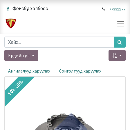
Фейсбүүк холбоос
77332277
Ердийн үнэ
Ангилалууд харуулах
Сонголтууд харуулах
10%-30%