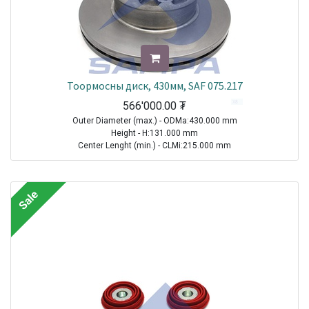
Тоормосны диск, 430мм, SAF 075.217
566'000.00
₮
Outer Diameter (max.) - ODMa:430.000 mm
Height - H:131.000 mm
Center Lenght (min.) - CLMi:215.000 mm
Thread Size (Min.) - TSMi:M14X1.5
TRAILER|SAF|B9-22|1970-2021
Sale
TRAILER|SAF|BL9|1970-2021
Sale