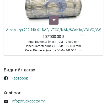
Агаар шүүгч 202.440-01 DAF/IVECO/MAN/SCANIA/VOLVO/VW
207'000.00
₮
Inner Diameter (min.) - IDMi:10.600 mm
Inner Diameter (max.) - IDMa:132.000 mm
Outer Diameter (max.) - ODMa:241.500 mm
Height - H:498.000 mm
TRUCK|MAN|Other Truck Series|1970-2021
TRUCK|MAN|F 90|1985-1997
Биднийг дагах
TRUCK|IVECO|Eurocargo I|1991-2003
TRUCK|IVECO|Eurotech|1992-2002
Facebook
TRUCK|MAN|M 2000 L|1995-2007
TRUCK|MAN|TGA|2000-2021
TRUCK|IVECO|Eurocargo II|2003-2008
Холбоос
TRUCK|MAN|TGS|2006-2021
TRUCK|MAN|TGX|2006-2021
info@truckdoctor.mn
TRUCK|IVECO|Eurocargo III|2008-2015
TRUCK|IVECO|Eurocargo IV|2015-2021