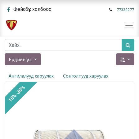
Фейсбүүк холбоос
77332277
Ердийн үнэ
Ангилалууд харуулах
Сонголтууд харуулах
10%-30%