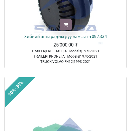
Хийний аппарадны дуу намсгагч 092.334
25'000.00
₮
TRAILER|FRUEHAUF|All Models|1970-2021
TRAILER| KRONE |All Models|1970-2021
TRUCK|VOLVO|FH12|1993-2021
TRUCK|VOLVO|FH16|1993-2021
TRUCK|VOLVO|FL6|1985-2000
TRUCK|VOLVO|FM10|1998-2001
10%-30%
TRUCK|VOLVO|FM12|1998-2005
TRUCK|VOLVO|FM7|1998-2001
TRUCK|VOLVO|FM9|2001-2005
TRUCK|VOLVO|FS7|1994-1996
TRUCK|MAN|Other Truck Series|1970-2021
TRUCK|MAN|F 90|1985-1997
TRUCK|SCANIA|3 Series Truck|1987-1996
TRUCK|IVECO|Eurocargo I|1991-2003
TRUCK|IVECO|Eurostar|1992-2002
TRUCK|IVECO|Eurotech|1992-2002