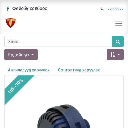
Фейсбүүк холбоос
77332277
Ердийн үнэ
Ангилалууд харуулах
Сонголтууд харуулах
10%-30%