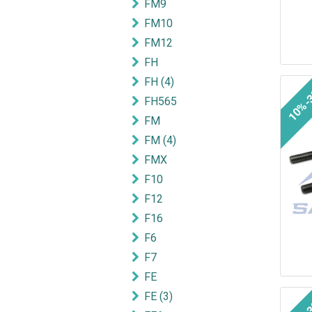
FM9
FM10
FM12
FH
FH (4)
10%-
FH565
FM
FM (4)
FMX
F10
F12
F16
F6
F7
FE
FE (3)