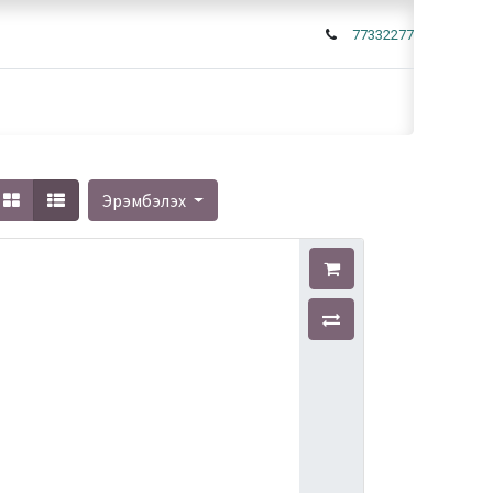
77332277
Эрэмбэлэх