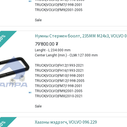
TRUCK|VOLVO|FM7|1998-2001
TRUCK|VOLVO|FM9|2001-2005
Sale
Нумны Стермен боолт, 235MM M24x3, VOLVO 0
30%
79'800.00
₮
Lenght - L:234.000 mm
Center Lenght (min.) - CLMi:127.000 mm
TRUCK|VOLVO|FH12|1993-2021
TRUCK|VOLVO|FH16|1993-2021
TRUCK|VOLVO|FM10|1998-2001
TRUCK|VOLVO|FM12|1998-2005
TRUCK|VOLVO|FM7|1998-2001
TRUCK|VOLVO|FM9|2001-2005
TRUCK|VOLVO|FMX|2010-2021
Sale
Хаазны мэдрэгч, VOLVO 096.229