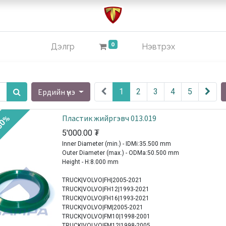
0
Дэлгүүр
Нэвтрэх
Ердийн үнэ
1
2
3
4
5
Пластик жийргэвч 013.019
30%
5'000.00
₮
Inner Diameter (min.) - IDMi:35.500 mm
Outer Diameter (max.) - ODMa:50.500 mm
Height - H:8.000 mm
TRUCK|VOLVO|FH|2005-2021
TRUCK|VOLVO|FH12|1993-2021
TRUCK|VOLVO|FH16|1993-2021
TRUCK|VOLVO|FM|2005-2021
TRUCK|VOLVO|FM10|1998-2001
TRUCK|VOLVO|FM12|1998-2005