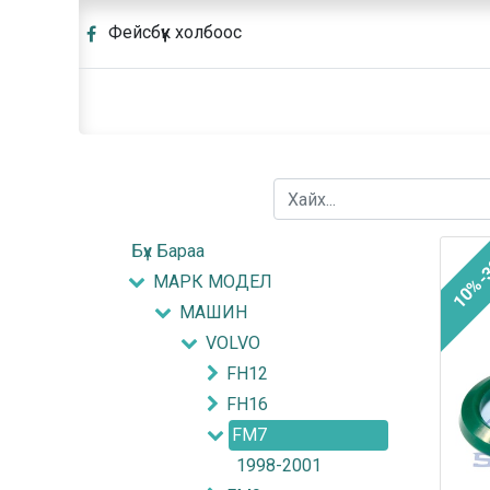
Фейсбүүк холбоос
Бүх Бараа
10%-
МАРК МОДЕЛ
МАШИН
VOLVO
FH12
FH16
FM7
1998-2001