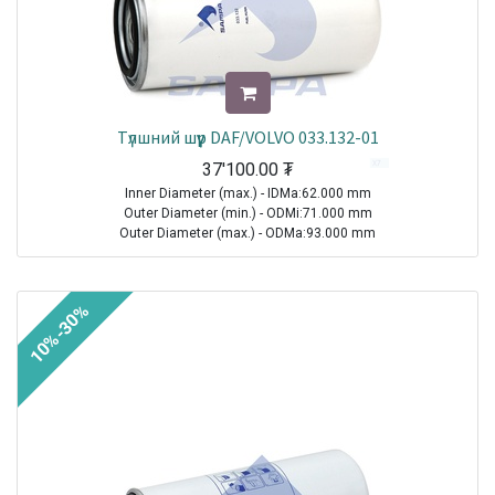
Түлшний шүүр DAF/VOLVO 033.132-01
37'100.00
₮
Inner Diameter (max.) - IDMa:62.000 mm
Outer Diameter (min.) - ODMi:71.000 mm
Outer Diameter (max.) - ODMa:93.000 mm
Height - H:212.000 mm
Thread Size (Min.) - TSMi:M18X1.5
10%-30%
TRUCK|VOLVO|FH12|1993-2021
TRUCK|VOLVO|FH16|1993-2021
TRUCK|VOLVO|FL12|1995-1998
TRUCK|VOLVO|FL6|1985-2000
TRUCK|VOLVO|FM10|1998-2001
TRUCK|VOLVO|FM12|1998-2005
TRUCK|VOLVO|FM7|1998-2001
Sale