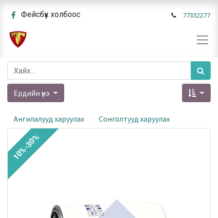
Фейсбүүк холбоос
77332277
Ердийн үнэ
Ангилалууд харуулах
Сонголтууд харуулах
10%-30%