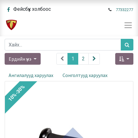
Фейсбүүк холбоос
77332277
Ердийн үнэ
1
2
Ангилалууд харуулах
Сонголтууд харуулах
10%-30%