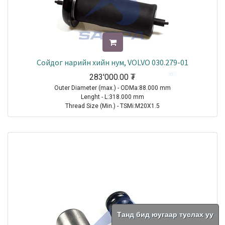
Сойдог нарийн хийн нум, VOLVO 030.279-01
283'000.00
₮
Outer Diameter (max.) - ODMa:88.000 mm
Lenght - L:318.000 mm
Thread Size (Min.) - TSMi:M20X1.5
Thread Pitch (max.) - TPMa:M12X1.75
TRUCK|VOLVO|FH12|1993-2021
TRUCK|VOLVO|FH16|1993-2021
TRUCK|VOLVO|FL10|1985-1998
TRUCK|VOLVO|FL12|1995-1998
TRUCK|VOLVO|FM10|1998-2001
TRUCK|VOLVO|FM12|1998-2005
TRUCK|VOLVO|FM7|1998-2001
TRUCK|VOLVO|FM9|2001-2005
Танд бид юугаар туслах уу
Sale