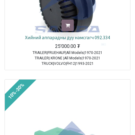
Хийний аппарадны дуу намсгагч 092.334
25'000.00
₮
TRAILER|FRUEHAUF|All Models|1970-2021
TRAILER| KRONE |All Models|1970-2021
TRUCK|VOLVO|FH12|1993-2021
TRUCK|VOLVO|FH16|1993-2021
TRUCK|VOLVO|FL6|1985-2000
TRUCK|VOLVO|FM10|1998-2001
10%-30%
TRUCK|VOLVO|FM12|1998-2005
TRUCK|VOLVO|FM7|1998-2001
TRUCK|VOLVO|FM9|2001-2005
TRUCK|VOLVO|FS7|1994-1996
TRUCK|MAN|Other Truck Series|1970-2021
TRUCK|MAN|F 90|1985-1997
TRUCK|SCANIA|3 Series Truck|1987-1996
TRUCK|IVECO|Eurocargo I|1991-2003
TRUCK|IVECO|Eurostar|1992-2002
TRUCK|IVECO|Eurotech|1992-2002