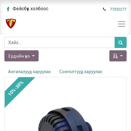
Фейсбүүк холбоос
77332277
Ердийн үнэ
Ангилалууд харуулах
Сонголтууд харуулах
10%-30%