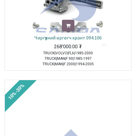
Чиргүүлний өргөгч крант 094.106
268'000.00
₮
TRUCK|VOLVO|FL6|1985-2000
TRUCK|MAN|F 90|1985-1997
TRUCK|MAN|F 2000|1994-2005
TRUCK|MAN|M 2000 M|1995-2005
TRUCK|MAN|M 2000 L|1995-2007
10%-30%
Sale