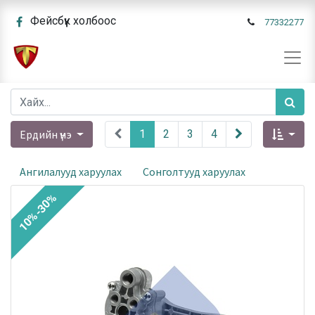
Фейсбүүк холбоос
77332277
Ердийн үнэ
1
2
3
4
Ангилалууд харуулах
Сонголтууд харуулах
10%-30%