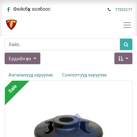
Фейсбүүк холбоос
77332277
Ердийн үнэ
Ангилалууд харуулах
Сонголтууд харуулах
Sale