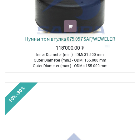
Нумны том втулка 075.057 SAF/WEWELER
118'000.00
₮
Inner Diameter (min.) - IDMi:31.500 mm
Outer Diameter (min.) - ODMi:155.000 mm
Outer Diameter (max.) - ODMa:155.000 mm
Height - H:114.000 mm
TRAILER|SAF|INTRADISC PLUS - IU|1970-2021
10%-30%
TRAILER|SAF|SKRLB 9022|1970-2021
TRAILER|SAF|SKRLB 9019|1970-2021
TRAILER|SAF|INTRADISC PLUS - IO|1970-2021