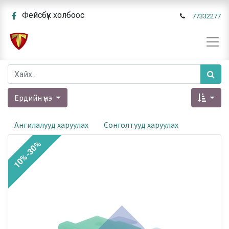
Фейсбүүк холбоос
77332277
Ердийн үнэ
Ангилалууд харуулах
Сонголтууд харуулах
10%-30%