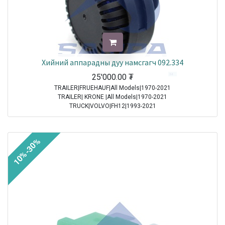
Хийний аппарадны дуу намсгагч 092.334
25'000.00
₮
TRAILER|FRUEHAUF|All Models|1970-2021
TRAILER| KRONE |All Models|1970-2021
TRUCK|VOLVO|FH12|1993-2021
TRUCK|VOLVO|FH16|1993-2021
TRUCK|VOLVO|FL6|1985-2000
TRUCK|VOLVO|FM10|1998-2001
10%-30%
TRUCK|VOLVO|FM12|1998-2005
TRUCK|VOLVO|FM7|1998-2001
TRUCK|VOLVO|FM9|2001-2005
TRUCK|VOLVO|FS7|1994-1996
TRUCK|MAN|Other Truck Series|1970-2021
TRUCK|MAN|F 90|1985-1997
TRUCK|SCANIA|3 Series Truck|1987-1996
TRUCK|IVECO|Eurocargo I|1991-2003
TRUCK|IVECO|Eurostar|1992-2002
TRUCK|IVECO|Eurotech|1992-2002