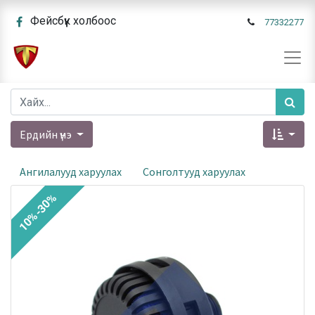
Фейсбүүк холбоос
77332277
Ердийн үнэ
Ангилалууд харуулах
Сонголтууд харуулах
10%-30%