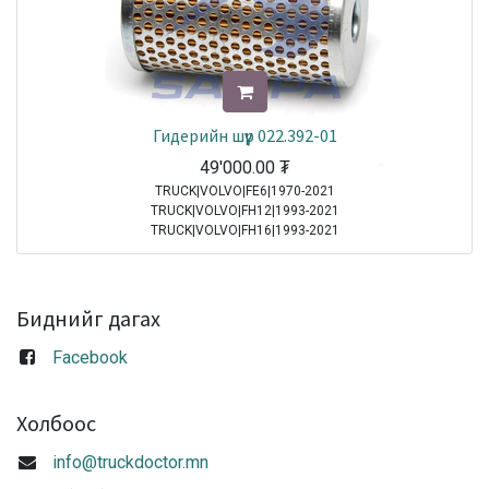
Гидерийн шүүр 022.392-01
49'000.00
₮
TRUCK|VOLVO|FE6|1970-2021
TRUCK|VOLVO|FH12|1993-2021
TRUCK|VOLVO|FH16|1993-2021
TRUCK|VOLVO|FL10|1985-1998
TRUCK|VOLVO|FL6|1985-2000
TRUCK|VOLVO|FL7|1991-1998
TRUCK|VOLVO|FM10|1998-2001
Биднийг дагах
TRUCK|VOLVO|FM12|1998-2005
TRUCK|VOLVO|FM9|2001-2005
Facebook
TRUCK|VOLVO|FS7|1994-1996
TRUCK|MAN|Other Truck Series|1970-2021
TRUCK|MAN|F 90|1985-1997
Холбоос
TRUCK|SCANIA|3 Series Truck|1987-1996
TRUCK|IVECO|Eurocargo I|1991-2003
info@truckdoctor.mn
TRUCK|IVECO|Eurostar|1992-2002
TRUCK|IVECO|Eurotech|1992-2002