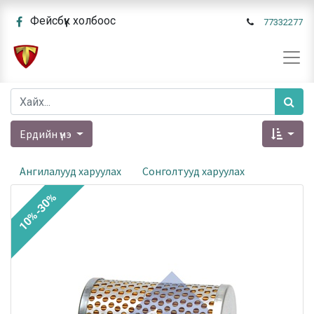
Фейсбүүк холбоос
77332277
Ердийн үнэ
Ангилалууд харуулах
Сонголтууд харуулах
10%-30%