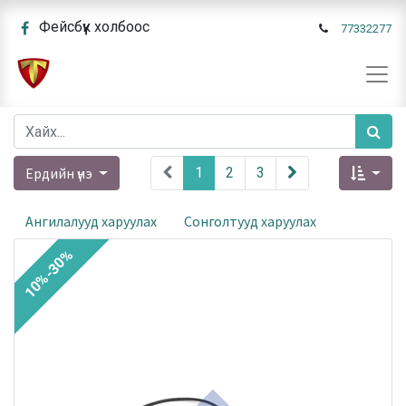
Фейсбүүк холбоос
77332277
Ердийн үнэ
1
2
3
Ангилалууд харуулах
Сонголтууд харуулах
10%-30%