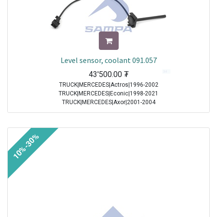
Level sensor, coolant 091.057
43'500.00
₮
TRUCK|MERCEDES|Actros|1996-2002
TRUCK|MERCEDES|Econic|1998-2021
TRUCK|MERCEDES|Axor|2001-2004
TRUCK|MERCEDES|Actros MP2/MP3|2002-2021
TRUCK|MERCEDES|Axor 2|2004-2021
10%-30%
Sale