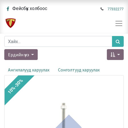
Фейсбүүк холбоос
77332277
Ердийн үнэ
Ангилалууд харуулах
Сонголтууд харуулах
10%-30%