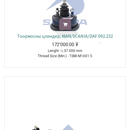
Тоормосны цлиндер, MAN/SCANIA/DAF 092.232
172'000.00
₮
Lenght - L:57.000 mm
Thread Size (Min.) - TSMi:M16X1.5
TRAILER|BPW|Other Axle Series|1970-2021
TRAILER| KRONE |All Models|1970-2021
TRUCK|MAN|Other Truck Series|1970-2021
Sale