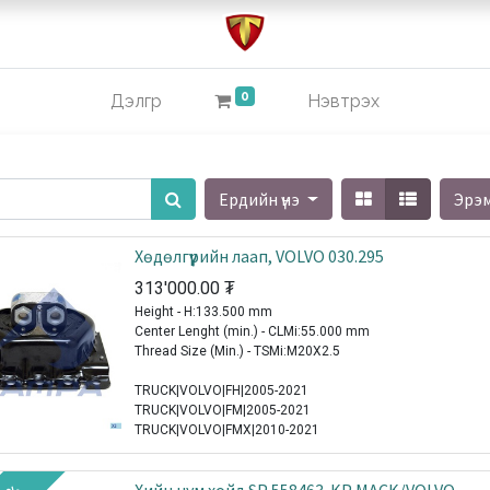
0
Дэлгүүр
Нэвтрэх
Ердийн үнэ
Эрэ
Хөдөлгүүрийн лаап, VOLVO 030.295
313'000.00
₮
Height - H:133.500 mm
Center Lenght (min.) - CLMi:55.000 mm
Thread Size (Min.) - TSMi:M20X2.5
TRUCK|VOLVO|FH|2005-2021
TRUCK|VOLVO|FM|2005-2021
TRUCK|VOLVO|FMX|2010-2021