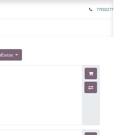
77332277
мбэлэх