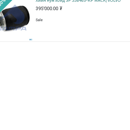
Хийн нум хойд SP 558463-KP MACK/VOLVO
30%
395'000.00
₮
Sale