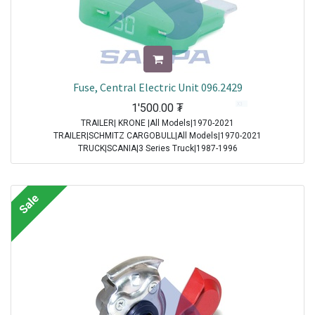
Fuse, Central Electric Unit 096.2429
1'500.00
₮
TRAILER| KRONE |All Models|1970-2021
TRAILER|SCHMITZ CARGOBULL|All Models|1970-2021
TRUCK|SCANIA|3 Series Truck|1987-1996
TRUCK|IVECO|Eurocargo I|1991-2003
TRUCK|IVECO|Eurostar|1992-2002
TRUCK|IVECO|Eurotech|1992-2002
Sale
TRUCK|SCANIA|4 Series Truck|1994-2008
TRUCK|DAF|95XF|1997-2002
TRUCK|DAF|75CF|1998-2000
TRUCK|DAF|85CF|1998-2000
TRUCK|IVECO|Powerstar|1999-2009
TRUCK|DAF|CF65|2001-2013
TRUCK|DAF|CF75|2001-2013
TRUCK|DAF|CF85|2001-2013
TRUCK|DAF|XF95|2002-2006
TRUCK|IVECO|Stralis|2002-2007