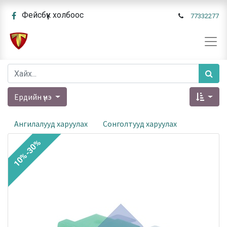
Фейсбүүк холбоос
77332277
Ердийн үнэ
Ангилалууд харуулах
Сонголтууд харуулах
10%-30%