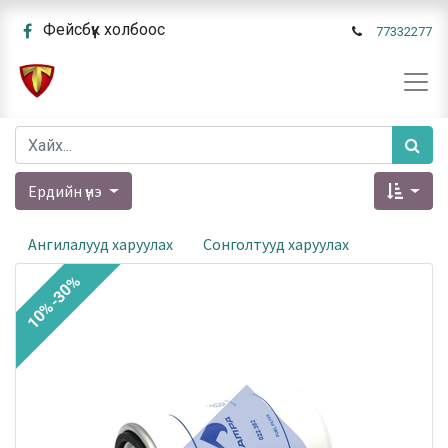
Фейсбүүк холбоос
77332277
Ердийн үнэ
Ангилалууд харуулах
Сонголтууд харуулах
10%-30%