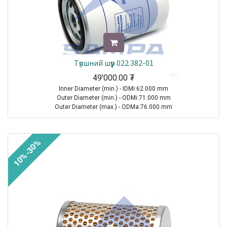
Түлшний шүүр 022.382-01
49'000.00
₮
Inner Diameter (min.) - IDMi:62.000 mm
Outer Diameter (min.) - ODMi:71.000 mm
Outer Diameter (max.) - ODMa:76.000 mm
Height - H:124.000 mm
Thread Size (Min.) - TSMi:M16X1.5
10%-30%
TRUCK|IVECO|Eurostar|1992-2002
TRUCK|IVECO|Eurotech|1992-2002
Sale