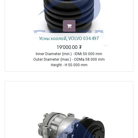
Усны хоолой, VOLVO 034.497
19'000.00
₮
Inner Diameter (min.) - IDMi:50.000 mm
Outer Diameter (max.) - ODMa:58.000 mm
Height - H:50.000 mm
TRUCK|VOLVO|FH|2005-2021
TRUCK|VOLVO|FH (4)|2012-2021
TRUCK|VOLVO|FM|2005-2021
TRUCK|VOLVO|FM (4)|2012-2021
Sale