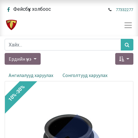
Фейсбүүк холбоос
77332277
Ердийн үнэ
Ангилалууд харуулах
Сонголтууд харуулах
10%-30%