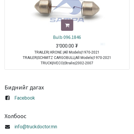
Bulb 096.1846
3'000.00
₮
TRAILER| KRONE |All Models|1970-2021
TRAILER|SCHMITZ CARGOBULL|All Models|1970-2021
TRUCK|IVECO|Stralis|2002-2007
TRUCK|IVECO|Stralis|2007-2013
TRUCK|IVECO|Stralis|2013-2016
TRUCK|IVECO|Stralis|2016-2021
Биднийг дагах
Sale
Facebook
Холбоос
info@truckdoctor.mn