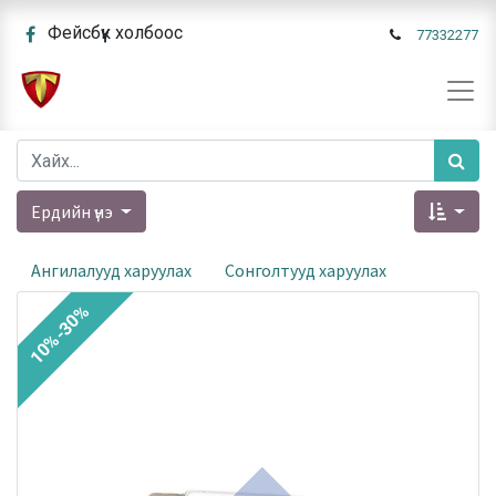
Фейсбүүк холбоос
77332277
Ердийн үнэ
Ангилалууд харуулах
Сонголтууд харуулах
10%-30%